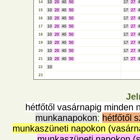
14
10
20
40
50
17
27
15
10
20
40
50
17
27
16
10
20
40
50
17
27
17
10
20
40
50
17
27
18
10
20
40
50
17
27
19
10
20
40
50
17
27
20
10
20
40
50
17
27
21
10
20
40
50
17
27
22
10
23
Jel
hétfőtől vasárnapig minden 
munkanapokon
;
hétfőtől 
munkaszüneti napokon (vasárn
munkaszüneti napokon (