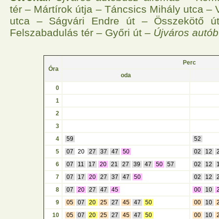
tér – Mártírok útja – Táncsics Mihály utca –
utca – Ságvári Endre út – Összekötő ú
Felszabadulás tér – Győri út –
Újváros autó
Perc
Óra
oda
0
1
2
3
4
59
52
5
07
20
27
37
47
50
02
12
6
07
11
17
20
21
27
39
47
50
57
02
12
7
07
17
20
27
37
47
50
02
12
8
07
20
27
47
45
00
10
9
05
07
20
25
27
45
47
50
00
10
10
05
07
20
25
27
45
47
50
00
10