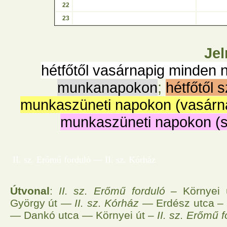
22
23
Jel
hétfőtől vasárnapig minden 
munkanapokon
;
hétfőtől 
munkaszüneti napokon (vasárn
munkaszüneti napokon (
II. sz. Erőmű forduló — II. sz. Kórház
Útvonal
:
II. sz. Erőmű forduló
– Környei 
György út —
II. sz. Kórház
— Erdész utca – 
— Dankó utca — Környei út –
II. sz. Erőmű f