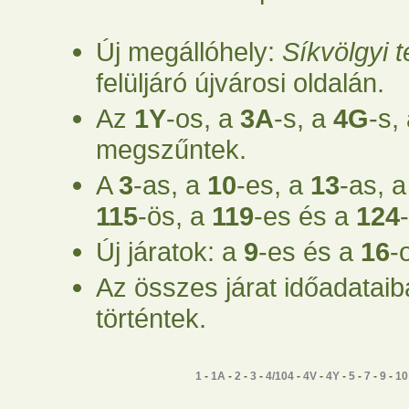
Új megállóhely:
Síkvölgyi 
felüljáró újvárosi oldalán.
Az
1Y
-os, a
3A
-s, a
4G
-s,
megszűntek.
A
3
-as, a
10
-es, a
13
-as, 
115
-ös, a
119
-es és a
124
Új járatok: a
9
-es és a
16
-
Az összes járat időadatai
történtek.
1
-
1A
-
2
-
3
-
4/104
-
4V
-
4Y
-
5
-
7
-
9
-
10