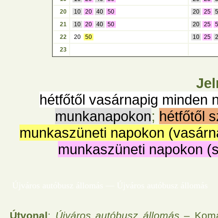
20
10
20
40
50
20
25
21
10
20
40
50
20
25
22
20
50
10
25
23
Jel
hétfőtől vasárnapig minden 
munkanapokon
;
hétfőtől 
munkaszüneti napokon (vasárn
munkaszüneti napokon (
Újváros autóbusz állomás — Újváros autóbusz állomás
Útvonal
:
Újváros autóbusz állomás
– Komár