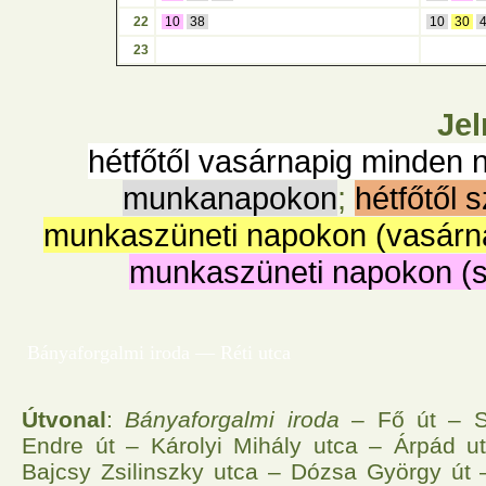
22
10
38
10
30
23
Jel
hétfőtől vasárnapig minden 
munkanapokon
;
hétfőtől 
munkaszüneti napokon (vasárn
munkaszüneti napokon (
Bányaforgalmi iroda — Réti utca
Útvonal
:
Bányaforgalmi iroda
– Fő út – S
Endre út – Károlyi Mihály utca – Árpád u
Bajcsy Zsilinszky utca – Dózsa György út 