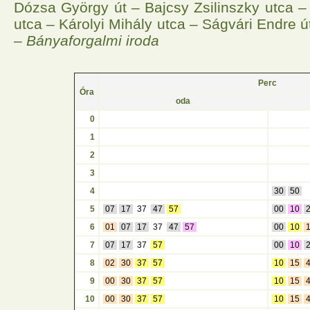
Dózsa György út – Bajcsy Zsilinszky utca –
utca – Károlyi Mihály utca – Ságvári Endre 
–
Bányaforgalmi iroda
Perc
Óra
oda
0
1
2
3
4
30
50
5
07
17
37
47
57
00
10
6
01
07
17
37
47
57
00
10
7
07
17
37
57
00
10
8
02
30
37
57
10
15
9
00
30
37
57
10
15
10
00
30
37
57
10
15