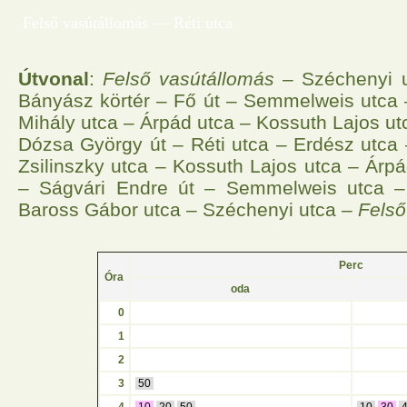
Felső vasútállomás — Réti utca
Útvonal
:
Felső vasútállomás
– Széchenyi u
Bányász körtér – Fő út – Semmelweis utca –
Mihály utca – Árpád utca – Kossuth Lajos utc
Dózsa György út – Réti utca – Erdész utca
Zsilinszky utca – Kossuth Lajos utca – Árpá
– Ságvári Endre út – Semmelweis utca –
Baross Gábor utca – Széchenyi utca –
Felső
Perc
Óra
oda
0
1
2
3
50