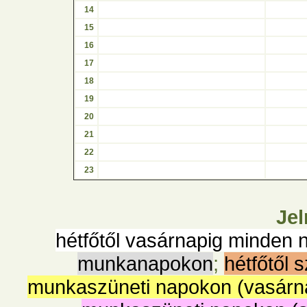
14
15
16
17
18
19
20
21
22
23
Jel
hétfőtől vasárnapig minden 
munkanapokon
;
hétfőtől 
munkaszüneti napokon (vasárn