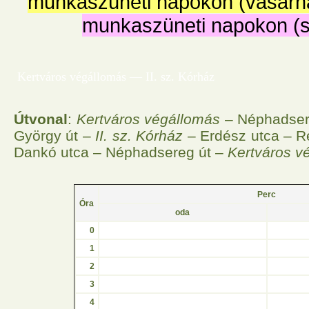
munkaszüneti napokon (vasárn
munkaszüneti napokon (
Kertváros végállomás — II. sz. Kórház
Útvonal
:
Kertváros végállomás
– Néphadser
György út –
II. sz. Kórház
– Erdész utca – Ré
Dankó utca – Néphadsereg út –
Kertváros v
Perc
Óra
oda
0
1
2
3
4