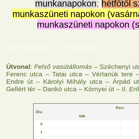
munkanapokon
;
hétfőtől 
munkaszüneti napokon (vasárn
munkaszüneti napokon (
Felső vasútállomás — II. Erőmű forduló
Útvonal
:
Felső vasútállomás
– Széchenyi ut
Ferenc utca – Tatai utca – Vértanúk tere 
Endre út – Károlyi Mihály utca – Árpád u
Gellért tér – Dankó utca – Környei út –
II. E
Perc
Óra
oda
0
1