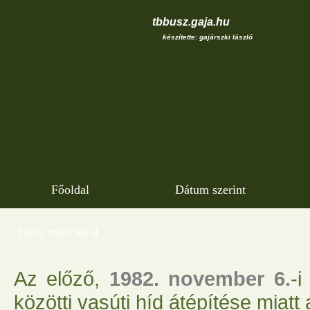
tbbusz.gaja.hu
készítette: gajárszki lászló
Főoldal
Dátum szerint
1985. március 4.
Az előző,
1982. november 6.
-i
közötti vasúti híd átépítése miatt