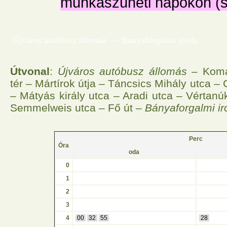
munkaszüneti napokon (
Újváros autóbusz állomás — Bányaforgalmi iroda
Útvonal
:
Újváros autóbusz állomás
– Komár
tér – Mártírok útja – Táncsics Mihály utca –
– Mátyás király utca – Aradi utca – Vértanú
Semmelweis utca – Fő út –
Bányaforgalmi ir
Perc
Óra
oda
0
1
2
3
4
00
32
55
28