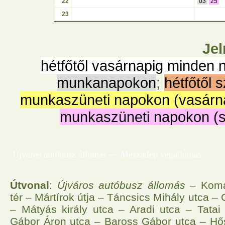
22
03
25
23
Jel
hétfőtől vasárnapig minden 
munkanapokon
;
hétfőtől 
munkaszüneti napokon (vasárn
munkaszüneti napokon (
Újváros autóbusz állomás — Mésztelep végállomás
Útvonal
:
Újváros autóbusz állomás
– Komár
tér – Mártírok útja – Táncsics Mihály utca –
– Mátyás király utca – Aradi utca – Tatai
Gábor Áron utca – Baross Gábor utca – Hős