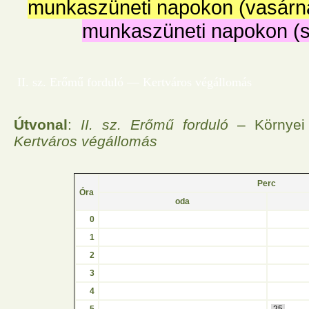
munkaszüneti napokon (vasárn
munkaszüneti napokon (
II. sz. Erőmű forduló — Kertváros végállomás
Útvonal
:
II. sz. Erőmű forduló
– Környei
Kertváros végállomás
Perc
Óra
oda
0
1
2
3
4