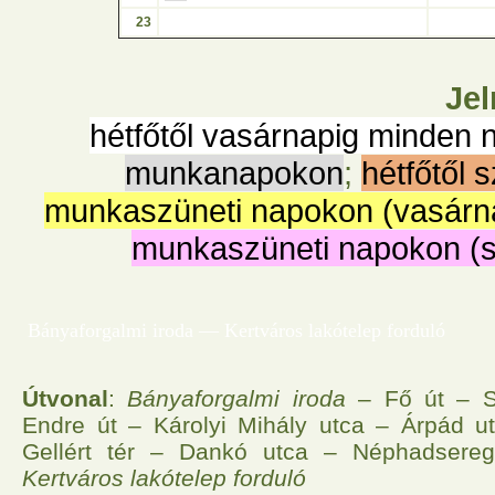
23
Jel
hétfőtől vasárnapig minden 
munkanapokon
;
hétfőtől 
munkaszüneti napokon (vasárn
munkaszüneti napokon (
Bányaforgalmi iroda — Kertváros lakótelep forduló
Útvonal
:
Bányaforgalmi iroda
– Fő út – S
Endre út – Károlyi Mihály utca – Árpád u
Gellért tér – Dankó utca – Néphadsere
Kertváros lakótelep forduló