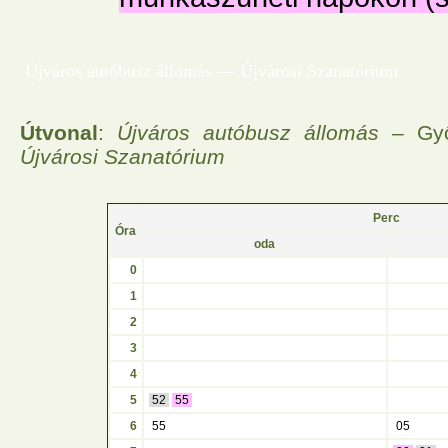
Újváros autóbusz állomás — Újvárosi Szanatórium
Útvonal
:
Újváros autóbusz állomás
– Győr
Újvárosi Szanatórium
Perc
Óra
oda
0
1
2
3
4
5
52
55
6
55
05