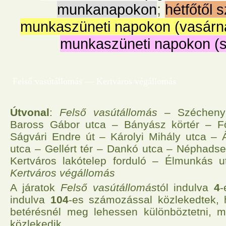
munkanapokon
;
hétfőtől 
munkaszüneti napokon (vasárn
munkaszüneti napokon (
Felső vasútállomás — Kertváros végállomás
Útvonal
:
Felső vasútállomás
– Széchenyi
Baross Gábor utca – Bányász körtér – 
Ságvári Endre út – Károlyi Mihály utca – 
utca – Gellért tér – Dankó utca – Néphads
Kertváros lakótelep forduló – Élmunkás 
Kertváros végállomás
A járatok
Felső vasútállomás
tól indulva
4
indulva
104
-es számozással közlekedtek,
betérésnél meg lehessen különböztetni, m
közlekedik.